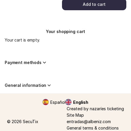
Add to cart
Your shopping cart
Your cart is empty.
Payment methods
General information
Page
Español
Current
English
footer
Language
Created by nazaríes ticketing
Site Map
© 2026 SecuTix
entradas@albeniz.com
General terms & conditions