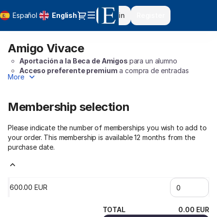
Item
Dialog
Español
Current
English
Sign in
Register
selection
Language
[Amigo
Vivace]
Amigo Vivace
Amigo
-
Vivace
Fundación
Aportación a la Beca de Amigos
para un alumno
Albéniz
Acceso preferente premium
a compra de entradas
More
50 entradas gratuitas
a lo largo del año
50% de descuento
en entradas para el Auditorio Sony
Invitación a
Lecciones Magistrales
Membership selection
Acceso a
actividades exclusivas para Amigos Vivace y
Molto Vivace
Please indicate the number of memberships you wish to add to
Acceso preferente en el Summer Camp
para sus
your order. This membership is available 12 months from the
familiares
purchase date.
Invitación para 2 personas al
Concierto de Navidad de la
Escuela
Envío de pack de bienvenida y memoria anual
Agradecimiento
en la web de la Escuela
Deducción fiscal
aproximada de 340€. Coste tras la
600
.
00
EUR
deducción 260€
TOTAL
0
.
00
EUR