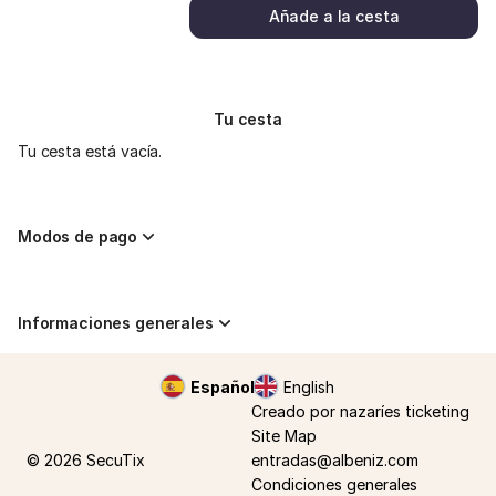
Añade a la cesta
Tu cesta
Tu cesta está vacía.
Modos de pago
Informaciones generales
Pie
Idioma
Español
English
de
actual
Creado por nazaríes ticketing
página
Site Map
© 2026 SecuTix
entradas@albeniz.com
Condiciones generales