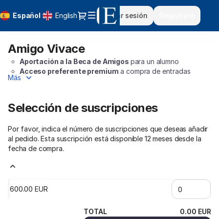
Selección
Diálogo
Idioma
Español
English
Iniciar sesión
Regístrate
de
actual
items
[Amigo
Amigo Vivace
Amigo
Vivace]
Vivace
-
Aportación a la Beca de Amigos
para un alumno
Fundación
Acceso preferente premium
a compra de entradas
Más
Albéniz
50 entradas gratuitas
a lo largo del año
50% de descuento
en entradas para el Auditorio Sony
Invitación a
Lecciones Magistrales
Selección de suscripciones
Acceso a
actividades exclusivas para Amigos Vivace y
Molto Vivace
Por favor, indica el número de suscripciones que deseas añadir
Acceso preferente en el Summer Camp
para sus
al pedido. Esta suscripción está disponible 12 meses desde la
familiares
fecha de compra.
Invitación para 2 personas al
Concierto de Navidad de la
Escuela
Envío de pack de bienvenida y memoria anual
Agradecimiento
en la web de la Escuela
Deducción fiscal
aproximada de 340€. Coste tras la
600
.
00
EUR
deducción 260€
TOTAL
0
.
00
EUR