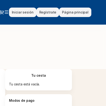
Diálogo
Iniciar sesión
Regístrate
Página principal
l Teatro Real
Tu cesta
Tu cesta está vacía.
Modos de pago