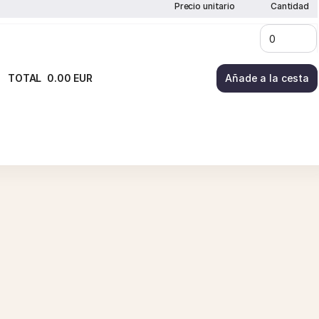
Precio unitario
Cantidad
TOTAL
0
.
00
EUR
Añade a la cesta