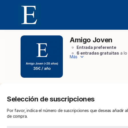
Selección
de
items
[Amigo
Joven]
-
Amigo Joven
Amigo
Fundación
Joven
Albéniz
Entrada preferente
6 entradas gratuitas
a lo
Más
Acceso exclusivo al Cicl
Acceso a
actividades exc
Agradecimiento
en la web
Deducción fiscal
aproxima
Selección de suscripciones
Por favor, indica el número de suscripciones que deseas añadir a
de compra.