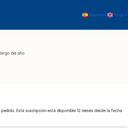
Idioma
Español
English
actual
 largo del año
o Jóvenes Talentos
Fundación Banco Sabadell en colaboración con e
lusivas
para Amigos
 de la Escuela
da de 28€. Coste tras la deducción 7€
l pedido. Esta suscripción está disponible 12 meses desde la fecha